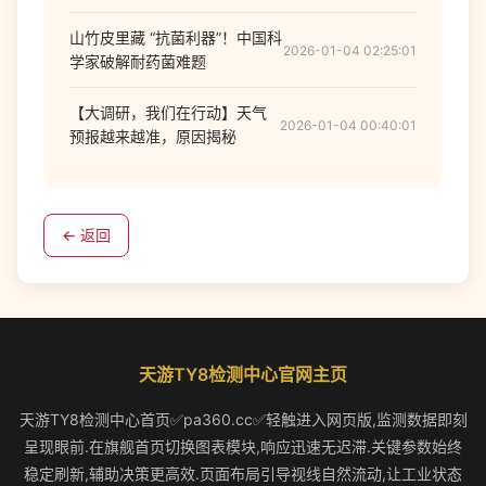
山竹皮里藏 “抗菌利器”！中国科
2026-01-04 02:25:01
学家破解耐药菌难题
【大调研，我们在行动】天气
2026-01-04 00:40:01
预报越来越准，原因揭秘
← 返回
天游TY8检测中心官网主页
天游TY8检测中心首页✅pa360.cc✅轻触进入网页版,监测数据即刻
呈现眼前.在旗舰首页切换图表模块,响应迅速无迟滞.关键参数始终
稳定刷新,辅助决策更高效.页面布局引导视线自然流动,让工业状态