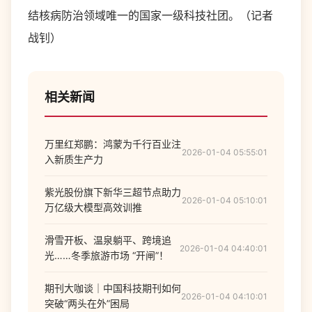
结核病防治领域唯一的国家一级科技社团。（记者
战钊）
相关新闻
万里红郑鹏：鸿蒙为千行百业注
2026-01-04 05:55:01
入新质生产力
紫光股份旗下新华三超节点助力
2026-01-04 05:10:01
万亿级大模型高效训推
滑雪开板、温泉躺平、跨境追
2026-01-04 04:40:01
光……冬季旅游市场 “开闸”！
期刊大咖谈｜中国科技期刊如何
2026-01-04 04:10:01
突破“两头在外”困局