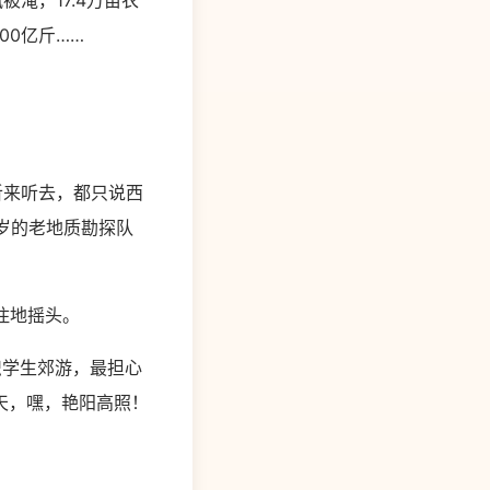
淹，17.4万亩农
00亿斤……
来听去，都只说西
岁的老地质勘探队
住地摇头。
织学生郊游，最担心
天，嘿，艳阳高照！