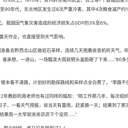
10%以上；1970年，贵州黔东南州凯里、台江等7个县城因凌汛被
0至90年代，东北地区发生过8次严重冷害，其中4次粮食减产约1
，我国因气象灾害造成的经济损失占GDP的3%至6%。
天作业，也直接受到天气影响。
备去黔西北山区做岩石采样，连续几天抱着收音机听天气，听
。谁承想，一进山，一场瓢泼大雨就劈头盖脸砸了下来……”80多
本看不清路，计划好的勘探路线和采样点全白费了。”李路不
年教龄的周老师也有过同样的尴尬：“刚工作那几年，每次组
日子，一看天气预报，说当天有雷雨，赶紧换一天；结果到了那
，结果雨一大早就淅淅沥沥下个没完……”