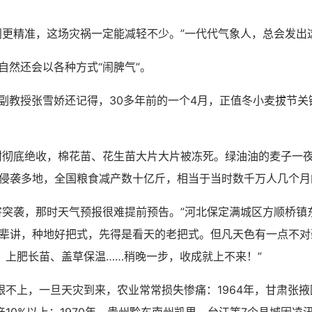
精准，这场灾祸一定能减轻不少。”一代代气象人，总会发出
还会以各种方式“闹脾气”。
授张雪娇还记得，30多年前的一个4月，正值冬小麦拔节关
。
底绝收，棉花苗、花生苗大片大片被冻死。绿油油的麦子一夜
潮侵袭多地，全国粮食减产数十亿斤，相当于当时数千万人几个月
袭，那时天气预报很难提前预告。”河北保定满城区方顺桥镇
老辈讲，种地好把式，先得是看天的老把式。但凡天色有一点不对
、上肥长苗、盖草保温……稍晚一步，收成就上不来！”
上，一旦天灾到来，农业常常损失惨痛：1964年，甘肃张掖