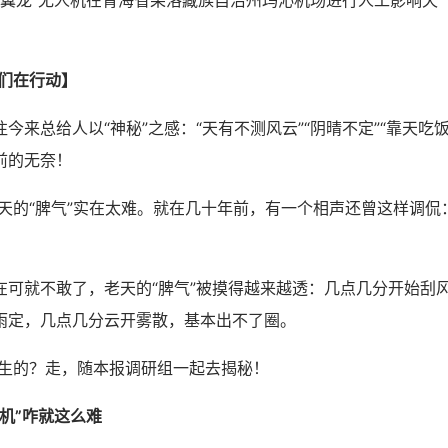
“翼龙”无人机在青海省果洛藏族自治州玛沁机场进行人工影响天
们在行动】
总给人以“神秘”之感：“天有不测风云”“阴晴不定”“靠天吃饭
前的无奈！
“脾气”实在太难。就在几十年前，有一个相声还曾这样调侃：
就不敢了，老天的“脾气”被摸得越来越透：几点几分开始刮
雨定，几点几分云开雾散，基本出不了圈。
的？走，随本报调研组一起去揭秘！
机”咋就这么难