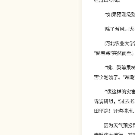
在舟山登陆。”
“如果预测级别更
除了台风，大自然
河北农业大学副教
“倒春寒”突然而至
“桃、梨等果树彻
苦全泡汤了。”寒
“像这样的灾害突
诉调研组，“过去
田里跑！开沟排水
因为天气预报跟不