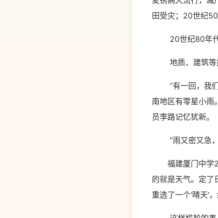
麦锈病大流行，减产
田受灾；20世纪5
20世纪80年代
地质、建筑等露
“有一回，我们准
南地区有零星小雨
员李路记忆犹新。
“雨又密又急，根
福建厦门中学22
的就是天气。定了
重选了一个‘晴天’