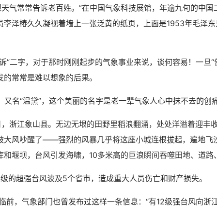
气常常告诉老百姓。”在中国气象科技展馆，年逾九旬的中国
员李泽椿久久凝视着墙上一张泛黄的纸页，上面是1953年毛泽
”二字，对于那时刚刚起步的气象事业来说，谈何容易！一旦“
发的常常是难以想象的后果。
又名“温黛”，这个美丽的名字是老一辈气象人心中抹不去的创
日，浙江象山县。无边无垠的田野里稻浪翻涌，处处洋溢着迎丰
被大风吵醒了——强烈的风暴几乎将这座小城连根拔起，遍地飞
库和堰坝，台风引发海啸，10多米高的巨浪瞬间吞噬田地、道路
的超强台风波及5个省市，造成重大人员伤亡和财产损失。
，气象部门也曾发布过这样一条信息：“有12级强台风向浙