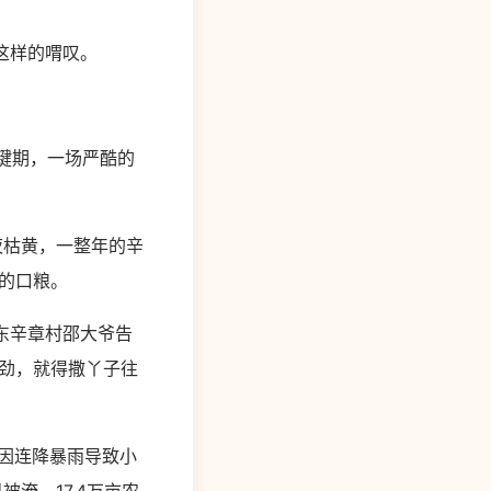
这样的喟叹。
键期，一场严酷的
枯黄，一整年的辛
的口粮。
东辛章村邵大爷告
劲，就得撒丫子往
因连降暴雨导致小