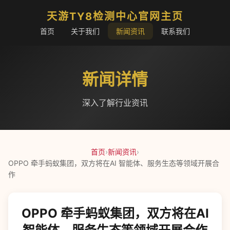
天游TY8检测中心官网主页
首页
关于我们
新闻资讯
联系我们
新闻详情
深入了解行业资讯
首页
›
新闻资讯
›
OPPO 牵手蚂蚁集团，双方将在AI 智能体、服务生态等领域开展合
作
OPPO 牵手蚂蚁集团，双方将在AI