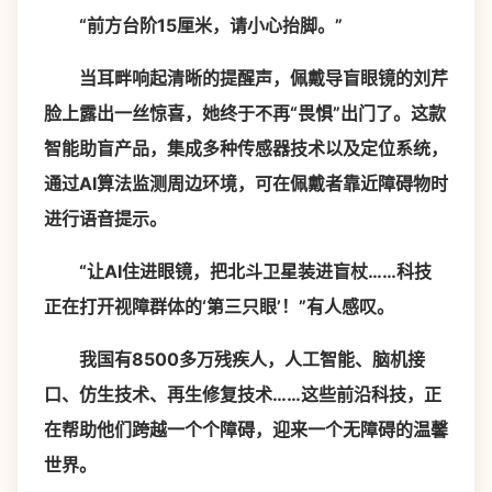
“前方台阶15厘米，请小心抬脚。”
当耳畔响起清晰的提醒声，佩戴导盲眼镜的刘芹
脸上露出一丝惊喜，她终于不再“畏惧”出门了。这款
智能助盲产品，集成多种传感器技术以及定位系统，
通过AI算法监测周边环境，可在佩戴者靠近障碍物时
进行语音提示。
“让AI住进眼镜，把北斗卫星装进盲杖……科技
正在打开视障群体的‘第三只眼’！”有人感叹。
我国有8500多万残疾人，人工智能、脑机接
口、仿生技术、再生修复技术……这些前沿科技，正
在帮助他们跨越一个个障碍，迎来一个无障碍的温馨
世界。