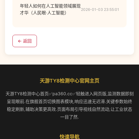
年轻人如何在人工智能领域展现
2026-01-03 23:55:01
才华（人民眼·人工智能）
← 返回
天游TY8检测中心官网主页
天游TY8检测中心首页✅pa360.cc✅轻触进入网页版,监测数据即刻
呈现眼前.在旗舰首页切换图表模块,响应迅速无迟滞.关键参数始终
稳定刷新,辅助决策更高效.页面布局引导视线自然流动,让工业状态
一目了然.
快速导航