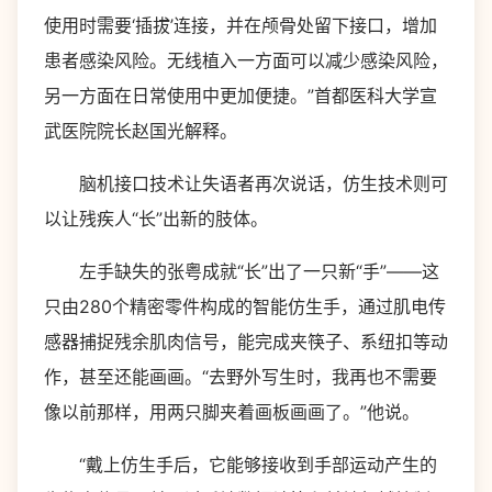
使用时需要‘插拔’连接，并在颅骨处留下接口，增加
患者感染风险。无线植入一方面可以减少感染风险，
另一方面在日常使用中更加便捷。”首都医科大学宣
武医院院长赵国光解释。
脑机接口技术让失语者再次说话，仿生技术则可
以让残疾人“长”出新的肢体。
左手缺失的张粤成就“长”出了一只新“手”——这
只由280个精密零件构成的智能仿生手，通过肌电传
感器捕捉残余肌肉信号，能完成夹筷子、系纽扣等动
作，甚至还能画画。“去野外写生时，我再也不需要
像以前那样，用两只脚夹着画板画画了。”他说。
“戴上仿生手后，它能够接收到手部运动产生的