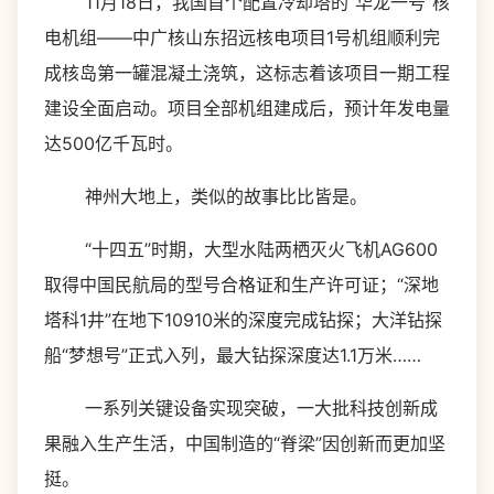
11月18日，我国首个配置冷却塔的“华龙一号”核
电机组——中广核山东招远核电项目1号机组顺利完
成核岛第一罐混凝土浇筑，这标志着该项目一期工程
建设全面启动。项目全部机组建成后，预计年发电量
达500亿千瓦时。
神州大地上，类似的故事比比皆是。
“十四五”时期，大型水陆两栖灭火飞机AG600
取得中国民航局的型号合格证和生产许可证；“深地
塔科1井”在地下10910米的深度完成钻探；大洋钻探
船“梦想号”正式入列，最大钻探深度达1.1万米……
一系列关键设备实现突破，一大批科技创新成
果融入生产生活，中国制造的“脊梁”因创新而更加坚
挺。