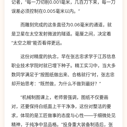
记者，“每一刀切削0.001毫米，几百刀下来，每一刀
误差必须控制在0.005毫米以内。”
而雕刻完成的这条直径为0.06毫米的通道，就
是卫星在太空发射微波的隧道。毫厘之间，决定着
“太空之眼”能否看得更远。
这份对精度的执念，早在张志忠求学于江苏信息
职业技术学院时就已埋下种子。精工实习中，当大多
数同学满足于“按图纸做出来、合格就行”时，张志忠
却开始思考：“既然做，为什么不做到最好？”
“机械制图课上，老师曾强调，图纸不仅要画
对，还要保持白纸面上干干净净，这份对整洁的要
求，体现的是工匠做事的态度与心性——于细微处见
精神，于纯净中显品格。”投身重大装备制造后，张