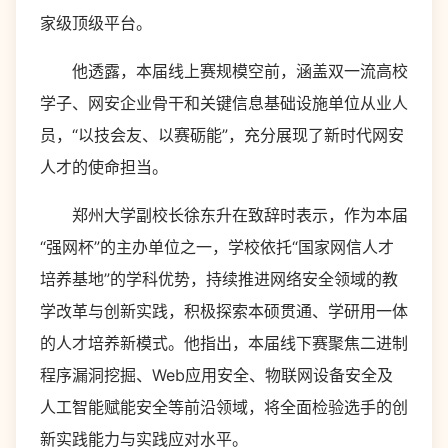
家级顶级平台。
他透露，本届线上赛规模空前，涵盖双一流高校
学子、网安企业骨干和关键信息基础设施单位从业人
员，“以技会友、以赛砺能”，充分展现了新时代网安
人才的使命担当。
郑州大学副校长徐东升在致辞时表示，作为本届
“强网杯”的主办单位之一，学校依托“国家网信人才
培养基地”的学科优势，持续推进网络安全领域的教
学改革与创新实践，积极探索本硕贯通、学研用一体
的人才培养新模式。他指出，本届线下赛聚焦二进制
程序漏洞挖掘、Web应用安全、物联网设备安全及
人工智能赋能安全等前沿领域，将全面检验选手的创
新实践能力与实践应对水平。