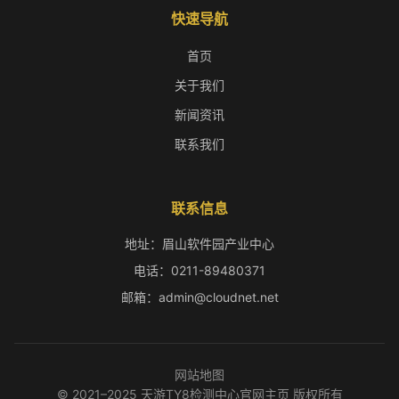
快速导航
首页
关于我们
新闻资讯
联系我们
联系信息
地址：眉山软件园产业中心
电话：0211-89480371
邮箱：admin@cloudnet.net
网站地图
© 2021–2025 天游TY8检测中心官网主页 版权所有