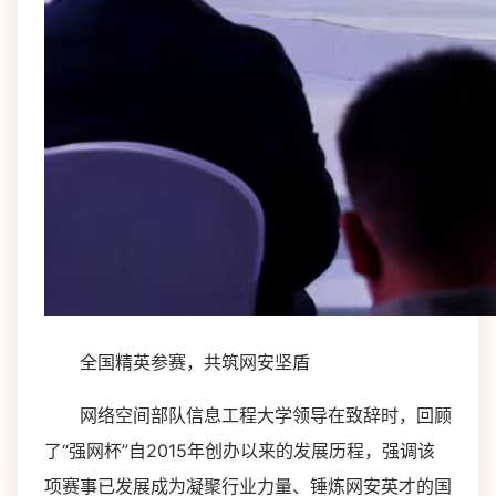
全国精英参赛，共筑网安坚盾
网络空间部队信息工程大学领导在致辞时，回顾
了“强网杯”自2015年创办以来的发展历程，强调该
项赛事已发展成为凝聚行业力量、锤炼网安英才的国