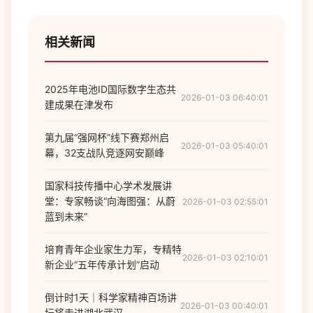
相关新闻
2025年电池ID国际数字生态共
2026-01-03 06:40:01
建成果在津发布
第九届“强网杯”线下赛郑州启
2026-01-03 05:40:01
幕，32支战队竞逐网安巅峰
国家科技传播中心学术发展讲
堂：专家畅谈“向海图强：从蔚
2026-01-03 02:55:01
蓝到未来”
培育青年企业家生力军，专精特
2026-01-03 02:10:01
新企业“五年传承计划”启动
倒计时1天｜科学家精神百场讲
2026-01-03 00:40:01
坛将走进湖北武汉