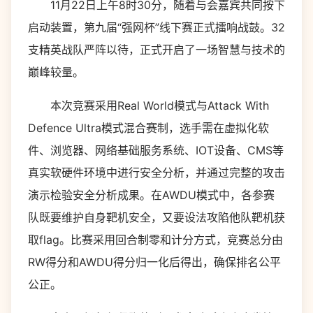
11月22日上午8时30分，随着与会嘉宾共同按下
启动装置，第九届“强网杯”线下赛正式擂响战鼓。32
支精英战队严阵以待，正式开启了一场智慧与技术的
巅峰较量。
本次竞赛采用Real World模式与Attack With
Defence Ultra模式混合赛制，选手需在虚拟化软
件、浏览器、网络基础服务系统、IOT设备、CMS等
真实软硬件环境中进行安全分析，并通过完整的攻击
演示检验安全分析成果。在AWDU模式中，各参赛
队既要维护自身靶机安全，又要设法攻陷他队靶机获
取flag。比赛采用回合制零和计分方式，竞赛总分由
RW得分和AWDU得分归一化后得出，确保排名公平
公正。