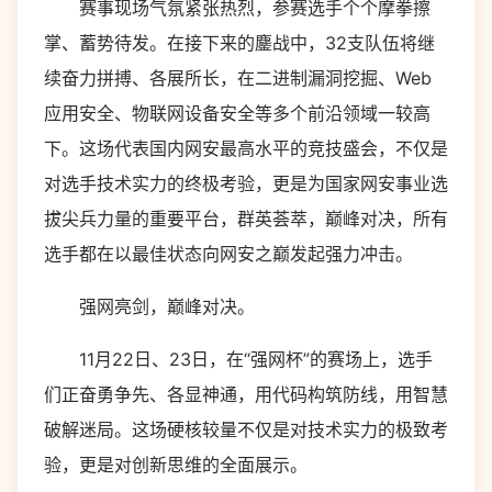
赛事现场气氛紧张热烈，参赛选手个个摩拳擦
掌、蓄势待发。在接下来的鏖战中，32支队伍将继
续奋力拼搏、各展所长，在二进制漏洞挖掘、Web
应用安全、物联网设备安全等多个前沿领域一较高
下。这场代表国内网安最高水平的竞技盛会，不仅是
对选手技术实力的终极考验，更是为国家网安事业选
拔尖兵力量的重要平台，群英荟萃，巅峰对决，所有
选手都在以最佳状态向网安之巅发起强力冲击。
强网亮剑，巅峰对决。
11月22日、23日，在“强网杯”的赛场上，选手
们正奋勇争先、各显神通，用代码构筑防线，用智慧
破解迷局。这场硬核较量不仅是对技术实力的极致考
验，更是对创新思维的全面展示。