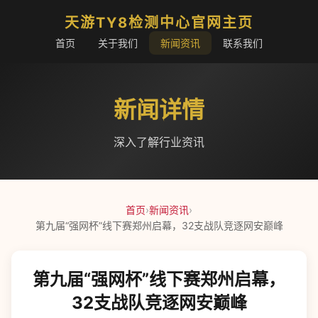
天游TY8检测中心官网主页
首页
关于我们
新闻资讯
联系我们
新闻详情
深入了解行业资讯
首页
›
新闻资讯
›
第九届“强网杯”线下赛郑州启幕，32支战队竞逐网安巅峰
第九届“强网杯”线下赛郑州启幕，
32支战队竞逐网安巅峰