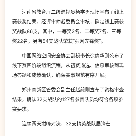
河南省教育厅二级巡视员杨学勇现场宣布了线上
赛获奖结果。经评审仲裁委员会审核，确定线上赛获
奖战队86支，其中，一等奖3名、二等奖7名、三等
奖22名，另有54支战队荣获“强网先锋奖”。
中国网络空间安全协会副秘书长徐倩华则公布了
线下赛四阶段组织流程，从初赛遴选、信息审核到现
场答题和成绩确认，确保赛事规范有序开展。
郑州高新区管委会副主任赵毅则宣布了资格审查
结果，确认32支战队的127名参赛队员均符合各项参
赛要求。
连续两天巅峰对决，32支精英战队展锋芒