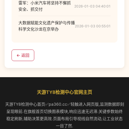
雷军：小米汽车将坚持不懈抓
2026-01-03 04:40:01
安全、抓交付
大数据赋能文化遗产保护与传播
2026-01-03 00:55:01
科学文化沙龙在京举办
← 返回
天游TY8检测中心官网主页
天游TY8检测中心首页✅pa360.cc✅轻触进入网页版,监测数据即刻
呈现眼前.在旗舰首页切换图表模块,响应迅速无迟滞.关键参数始终
稳定刷新,辅助决策更高效.页面布局引导视线自然流动,让工业状态
一目了然.