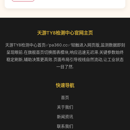
天游TY8检测中心官网主页
天游TY8检测中心首页✅pa360.cc✅轻触进入网页版,监测数据即刻
呈现眼前.在旗舰首页切换图表模块,响应迅速无迟滞.关键参数始终
稳定刷新,辅助决策更高效.页面布局引导视线自然流动,让工业状态
一目了然.
快速导航
首页
关于我们
新闻资讯
联系我们