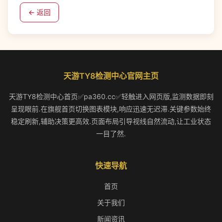
← 返回
天游TY8检测中心官网主页
天游TY8检测中心首页✅pa360.cc✅轻触进入网页版,监测数据即刻
呈现眼前.在旗舰首页切换图表模块,响应迅速无迟滞.关键参数始终
稳定刷新,辅助决策更高效.页面布局引导视线自然流动,让工业状态
一目了然.
快速导航
首页
关于我们
新闻资讯