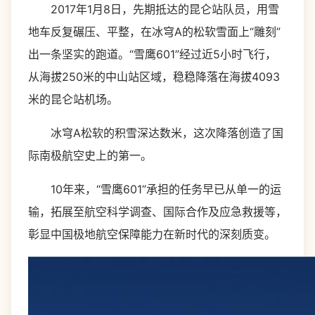
2017年1月8日，先期抵达的昆仑站队员，用雪
地车反复碾压、平整，在冰穹A的松软雪面上“雕刻”
出一条坚实的跑道。“雪鹰601”经过近5小时飞行，
从海拔250米的中山站区域，稳稳降落在海拔4093
米的昆仑站机场。
冰穹A松软的积雪深达数米，这次降落创造了国
际南极航空史上的第一。
10年来，“雪鹰601”承担的任务早已从单一的运
输，拓展至航空科学调查、国际合作及应急救援等，
彰显中国极地航空保障能力在新时代的深刻质变。