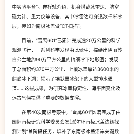
中实验平台”。崔祥斌介绍，机身搭载冰雷达、航空
磁力计、重力仪等设备，其中冰雷达可穿透数千米冰
层，宛如为南极冰盖做“CT扫描”。
目前，“雪鹰601”已累计完成逾20万公里的科学
观测飞行，一系列科学发现由此诞生：描绘出伊丽莎
白公主地约90万平方公里的精细冰下地形图；发现
了总面积约370平方公里、上覆冰盖厚达3600米的
麒麟冰下湖；揭示了埃默里冰架下的大型排水通
道……这些成果，为研究冰盖稳定性、海平面变化及
远古气候提供了重要的数据支撑。
在第40次南极考察中，“雪鹰601”圆满完成了由
国际南极研究科学委员会发起的“环南极冰盖边缘探
测计划”首阶段任务，填补了东南极冰盖沿岸关键数