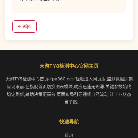
← 返回
天游TY8检测中心官网主页
天游TY8检测中心首页✅pa360.cc✅轻触进入网页版,监测数据即刻
呈现眼前.在旗舰首页切换图表模块,响应迅速无迟滞.关键参数始终
稳定刷新,辅助决策更高效.页面布局引导视线自然流动,让工业状态
一目了然.
快速导航
首页