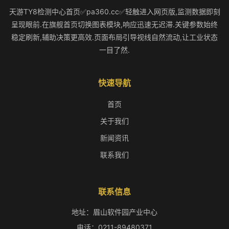
天游TY8检测中心首页✅pa360.cc✅轻触进入网页版,监测数据即刻
呈现眼前.在旗舰首页切换图表模块,响应迅速无迟滞.关键参数始终
稳定刷新,辅助决策更高效.页面布局引导视线自然流动,让工业状态
一目了然.
快速导航
首页
关于我们
新闻资讯
联系我们
联系信息
地址：眉山软件园产业中心
电话：0211-89480371