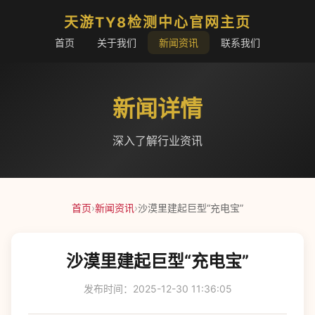
天游TY8检测中心官网主页
首页
关于我们
新闻资讯
联系我们
新闻详情
深入了解行业资讯
首页
›
新闻资讯
›
沙漠里建起巨型“充电宝”
沙漠里建起巨型“充电宝”
发布时间：2025-12-30 11:36:05