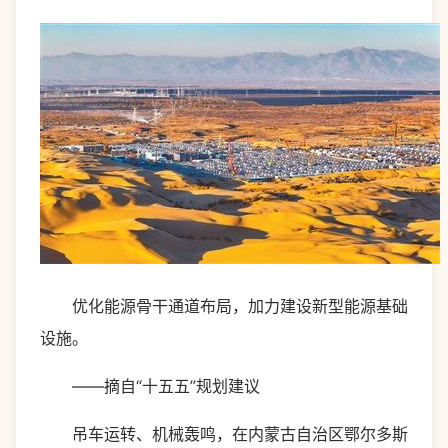
优化能源骨干通道布局，加力建设新型能源基础
设施。
——摘自“十五五”规划建议
吊车运转、机械轰鸣，在内蒙古自治区鄂尔多斯