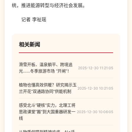
统，推进能源转型与经济社会发展。
记者 李祉瑶
相关新闻
滑雪开板、温泉躺平、跨境追
2025-12-30 11:21:05
光……冬季旅游市场 “开闸”！
植物也懂高效供暖？研究揭示玉
2025-12-30 10:21:05
兰开花“双通路协同”供能机制
感受北斗“硬核”实力，北理工将
思政课堂“搬”到大国重器研发一
2025-12-30 10:06:05
线
从物质保障到精神追求，AI+适