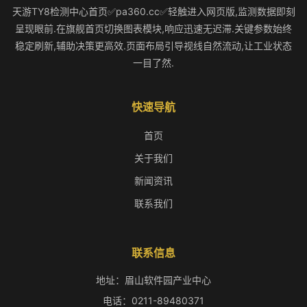
天游TY8检测中心首页✅pa360.cc✅轻触进入网页版,监测数据即刻
呈现眼前.在旗舰首页切换图表模块,响应迅速无迟滞.关键参数始终
稳定刷新,辅助决策更高效.页面布局引导视线自然流动,让工业状态
一目了然.
快速导航
首页
关于我们
新闻资讯
联系我们
联系信息
地址：眉山软件园产业中心
电话：0211-89480371