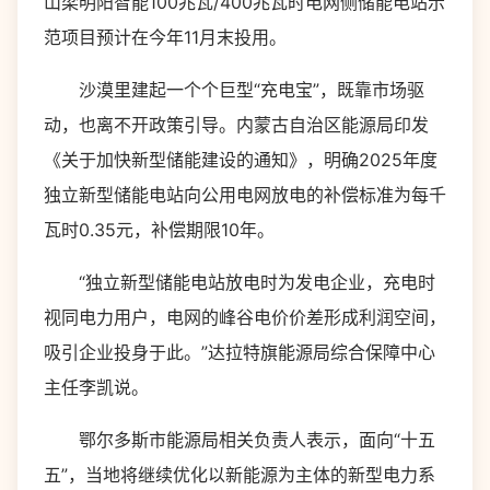
山梁明阳智能100兆瓦/400兆瓦时电网侧储能电站示
范项目预计在今年11月末投用。
沙漠里建起一个个巨型“充电宝”，既靠市场驱
动，也离不开政策引导。内蒙古自治区能源局印发
《关于加快新型储能建设的通知》，明确2025年度
独立新型储能电站向公用电网放电的补偿标准为每千
瓦时0.35元，补偿期限10年。
“独立新型储能电站放电时为发电企业，充电时
视同电力用户，电网的峰谷电价价差形成利润空间，
吸引企业投身于此。”达拉特旗能源局综合保障中心
主任李凯说。
鄂尔多斯市能源局相关负责人表示，面向“十五
五”，当地将继续优化以新能源为主体的新型电力系