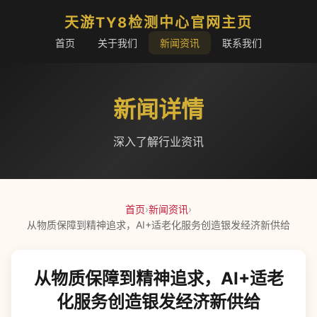
天游TY8检测中心官网主页
首页
关于我们
新闻资讯
联系我们
新闻详情
深入了解行业资讯
首页
›
新闻资讯
›
从物质保障到精神追求，AI+适老化服务创造银发经济新供给
从物质保障到精神追求，AI+适老
化服务创造银发经济新供给