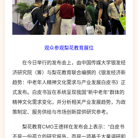
观众参观梨花教育展位
在今日举行的发布会上，由中国传媒大学银发经
济研究院（筹）与梨花教育联合编撰的《银发经济新
趋势：中老年人精神文化需求与产业发展白皮书》正
式发布。白皮书旨在系统呈现我国“新中老年”群体的
精神文化需求变化，并分析相关产业发展趋势，为政
策制定、服务供给与市场创新提供研究参考。
梨花教育CMO王德祥在发布会上表示：“白皮书
不是一份孤立的研究报告，而是一项基于大量调研和