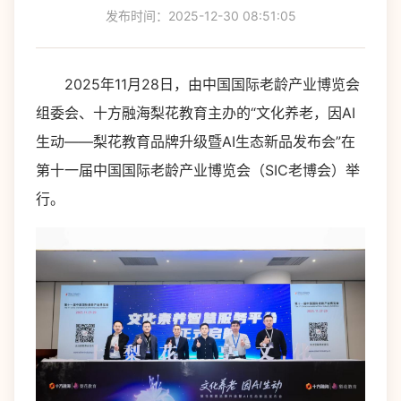
发布时间：2025-12-30 08:51:05
2025年11月28日，由中国国际老龄产业博览会
组委会、十方融海梨花教育主办的“文化养老，因AI
生动——梨花教育品牌升级暨AI生态新品发布会”在
第十一届中国国际老龄产业博览会（SIC老博会）举
行。