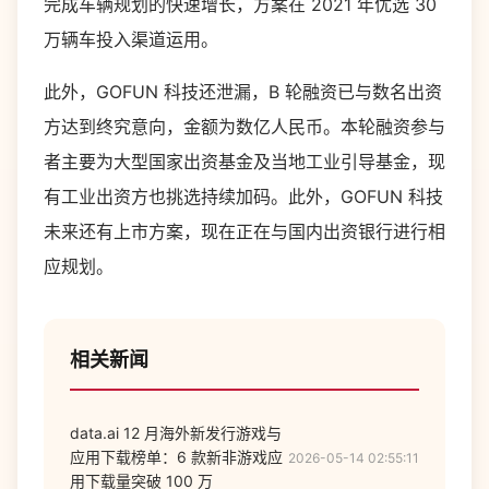
完成车辆规划的快速增长，方案在 2021 年优选 30
万辆车投入渠道运用。
此外，GOFUN 科技还泄漏，B 轮融资已与数名出资
方达到终究意向，金额为数亿人民币。本轮融资参与
者主要为大型国家出资基金及当地工业引导基金，现
有工业出资方也挑选持续加码。此外，GOFUN 科技
未来还有上市方案，现在正在与国内出资银行进行相
应规划。
相关新闻
data.ai 12 月海外新发行游戏与
应用下载榜单：6 款新非游戏应
2026-05-14 02:55:11
用下载量突破 100 万