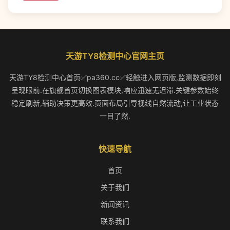
天游TY8检测中心官网主页
天游TY8检测中心首页✅pa360.cc✅轻触进入网页版,监测数据即刻
呈现眼前.在旗舰首页切换图表模块,响应迅速无迟滞.关键参数始终
稳定刷新,辅助决策更高效.页面布局引导视线自然流动,让工业状态
一目了然.
快速导航
首页
关于我们
新闻资讯
联系我们