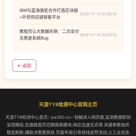
IBM与蓝海骆驼合作打造区块链
2026-01-12 02:55:13
+外贸供应链智能平台
携程否认大数据杀熟：二次支付
2026-01-10 02:55:13
无票是系统Bug
← 返回
天游TY8检测中心官网主页
天游TY8检测中心首页✅pa360.cc✅轻触进入网页版,监测数据即刻
呈现眼前.在旗舰首页切换图表模块,响应迅速无迟滞.关键参数始终
稳定刷新,辅助决策更高效.页面布局引导视线自然流动,让工业状态