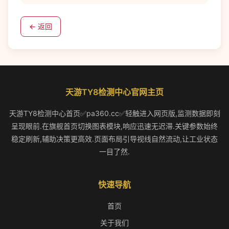
← 返回
天游TY8检测中心官网主页
天游TY8检测中心首页✅pa360.cc✅轻触进入网页版,监测数据即刻
呈现眼前.在旗舰首页切换图表模块,响应迅速无迟滞.关键参数始终
稳定刷新,辅助决策更高效.页面布局引导视线自然流动,让工业状态
一目了然.
快速导航
首页
关于我们