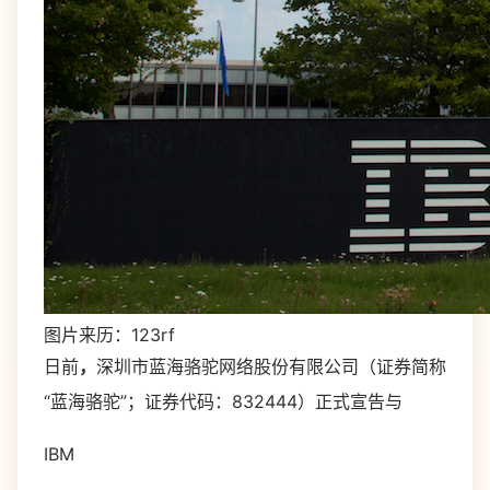
图片来历：123rf
日前
，
深圳市蓝海骆驼网络股份有限公司（证券简称
“蓝海骆驼”；证券代码：832444）正式宣告与
IBM