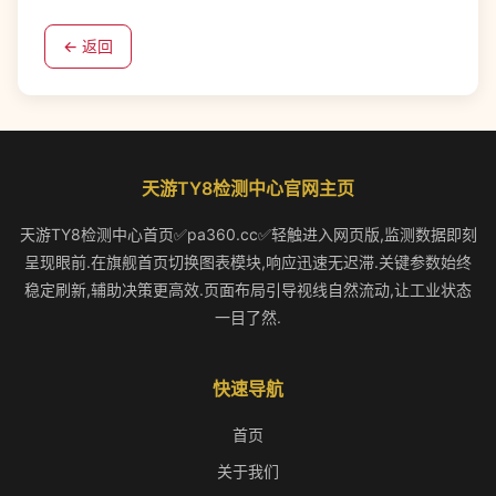
← 返回
天游TY8检测中心官网主页
天游TY8检测中心首页✅pa360.cc✅轻触进入网页版,监测数据即刻
呈现眼前.在旗舰首页切换图表模块,响应迅速无迟滞.关键参数始终
稳定刷新,辅助决策更高效.页面布局引导视线自然流动,让工业状态
一目了然.
快速导航
首页
关于我们