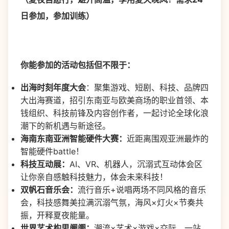
日参加，参加训练）
你能参加的活动包括但不限于：
出海时刻年度大会
：聚集游戏、短剧、科技、品牌四
大出海赛道，招引东南亚与欧美商场的职业首领、本
钱组织、科技前锋及内容创作者，一起讨论全球化浪
潮下的新机遇与新途径。
海南东南亚洲智能硬件大赛：
近距离围观亚洲最炸的
智能硬件battle！
科技互动展：
AI、VR、机器人，沉溺式互动体会区
让你亲自感触科技魅力，体会未来科技！
双帆石音乐会：
流行音乐+说唱两场不同风格的音乐
会，科技感舞美拉满沉溺气氛，海风×灯火×节奏共
振，开释夏夜能量。
世界艺术构思阛阓：
潮流×艺术×游戏×交际，一站