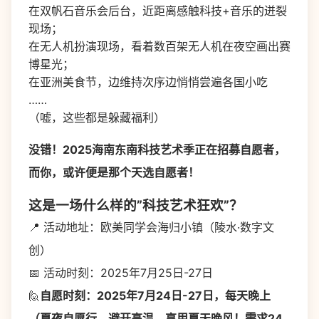
在双帆石音乐会后台，近距离感触科技+音乐的迸裂
现场；
在无人机扮演现场，看着数百架无人机在夜空画出赛
博星光；
在亚洲美食节，边维持次序边悄悄尝遍各国小吃
……
（嘘，这些都是躲藏福利）
没错！2025海南东南科技艺术季正在招募自愿者，
而你，或许便是那个天选自愿者！
这是一场什么样的”科技艺术狂欢”？
📍 活动地址：欧美同学会海归小镇（陵水·数字文
创）
📅 活动时刻：2025年7月25日-27日
🙋
自愿时刻：2025年7月24日-27日，每天晚上
（夏夜自愿行，避开高温，享用夏天晚风！需求24