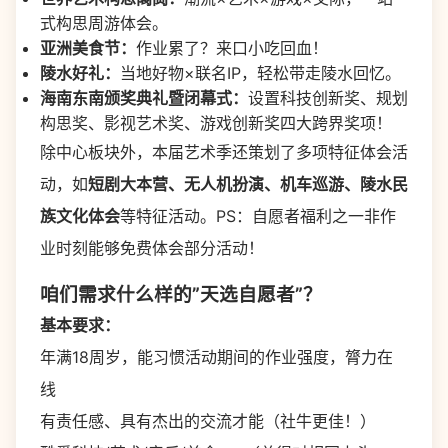
式构思周游体会。
亚洲美食节：
作业累了？来口小吃回血！
陵水好礼：
当地好物×联名IP，轻松带走陵水回忆。
海南东南颁奖典礼暨闭幕式：
设置科技创新奖、规划
构思奖、影视艺术奖、游戏创新奖四大跨界奖项！
除中心板块外，本届艺术季还策划了多项特征体会活
动，如
短剧大本营、无人机扮演、机车巡游、陵水民
族文化体会
等特征活动。PS：自愿者福利之一非作
业时刻能够免费体会部分活动！
咱们需求什么样的”天选自愿者”？
基本要求：
年满18周岁，能习惯活动期间的作业强度，膂力在
线
有责任感、具有杰出的交流才能（社牛更佳！）