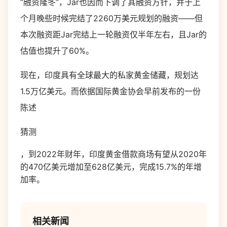
“融资隆冬”，Jar也因而下调了其融资方针，并于上
个月晚些时候完结了2260万美元规划的融资——但
本次融资距Jar完结上一轮融资仅半年左右，且Jar的
估值也提升了60%。
现在，印度具有全球最大的私家黄金储藏，规划达
1.5
万亿美元。而依据国际黄金协会早前发布的一份
陈述
猜测
，到
2022
年财年，印度黄金借款商场有望从
2020
年
的
470
亿美元增加至
628
亿美元，完成
15.7%
的年增
加率。
相关新闻