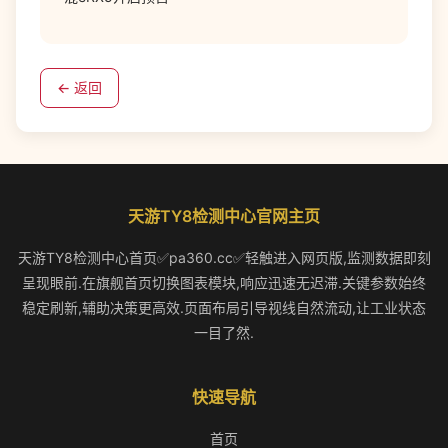
← 返回
天游TY8检测中心官网主页
天游TY8检测中心首页✅pa360.cc✅轻触进入网页版,监测数据即刻
呈现眼前.在旗舰首页切换图表模块,响应迅速无迟滞.关键参数始终
稳定刷新,辅助决策更高效.页面布局引导视线自然流动,让工业状态
一目了然.
快速导航
首页