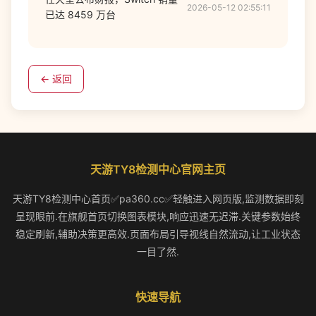
2026-05-12 02:55:11
已达 8459 万台
← 返回
天游TY8检测中心官网主页
天游TY8检测中心首页✅pa360.cc✅轻触进入网页版,监测数据即刻
呈现眼前.在旗舰首页切换图表模块,响应迅速无迟滞.关键参数始终
稳定刷新,辅助决策更高效.页面布局引导视线自然流动,让工业状态
一目了然.
快速导航