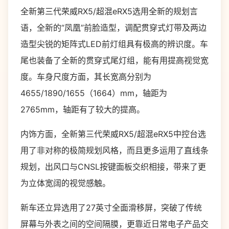
全新第三代荣威RX5/超混eRX5选用全新的规划言
语，全新的“凤凰”前脸造型，调配贯穿式灯带及两边
造型尖锐的矩阵式LED前灯组具有极高的辨识度。车
尾也装备了全新的贯穿式尾灯组，能有用提高视觉宽
度。车身尺度方面，其长宽高分别为
4655/1890/1655（1664）mm，轴距为
2765mm，轴距有了较大的提高。
内饰方面，全新第三代荣威RX5/超混eRX5中控台选
用了非对称的极简规划风格，而且更多运用了直线条
规划，出风口与CNSL按键面板交织相接，带来了更
为立体宽阔的视觉感触。
新车还立异选用了27英寸全面滑移屏，突破了传统
屏幕与外表之间的空间隔膜，更靠近日常电子产品交