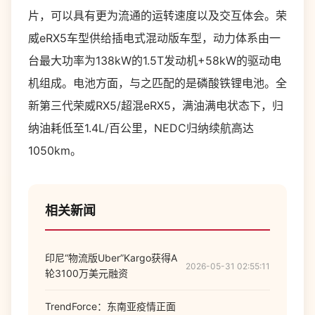
片，可以具有更为流通的运转速度以及交互体会。荣
威eRX5车型供给插电式混动版车型，动力体系由一
台最大功率为138kW的1.5T发动机+58kW的驱动电
机组成。电池方面，与之匹配的是磷酸铁锂电池。全
新第三代荣威RX5/超混eRX5，满油满电状态下，归
纳油耗低至1.4L/百公里，NEDC归纳续航高达
1050km。
相关新闻
印尼“物流版Uber”Kargo获得A
2026-05-31 02:55:11
轮3100万美元融资
TrendForce：东南亚疫情正面