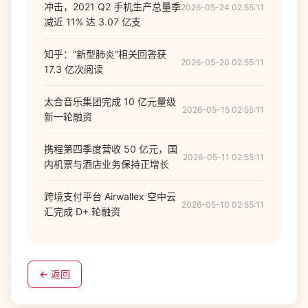
冲击，2021 Q2 手机生产总量季
2026-05-24 02:55:11
减近 11% 达 3.07 亿支
知乎：“新型肺炎”相关回答获
2026-05-20 02:55:11
17.3 亿次阅读
太合音乐集团完成 10 亿元量级
2026-05-15 02:55:11
新一轮融资
携程第四季度营收 50 亿元，国
2026-05-11 02:55:11
内机票与酒店业务保持正增长
跨境支付平台 Airwallex 空中云
2026-05-10 02:55:11
汇完成 D+ 轮融资
← 返回