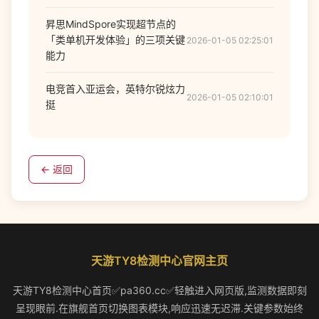
昇思MindSpore实现超节点的
「类单机开发体验」的三项关键
2026-01-05 02:25:01
能力
电竞首入亚运会，英特尔锐炫力
2026-01-05 02:10:01
挺
← 返回
天游TY8检测中心官网主页
天游TY8检测中心首页✅pa360.cc✅轻触进入网页版,监测数据即刻
呈现眼前.在旗舰首页切换图表模块,响应迅速无迟滞.关键参数始终