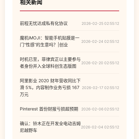
相关新闻
前程无忧达成私有化协议
2026-02-25 02:55:12
魔机iMOJI：智能手机贴膜是一
2026-02-24 02:55:12
门“性感”的生意吗？|创业
时机已至，菲律宾正以主要参与
2026-02-20 02:55:12
者身份并入全球科创生态版图
阿里影业 2020 财年营收同比下
滑 5%，内容制作业务亏损 167
2026-02-17 02:55:12
万元
Pinterest 首份财报亏损超预期
2026-02-06 02:55:12
确认：铃木正在开发全电动吉姆
2026-02-04 02:55:12
尼越野车