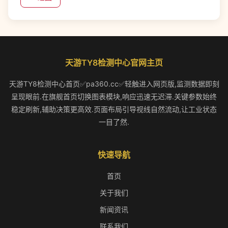
天游TY8检测中心官网主页
天游TY8检测中心首页✅pa360.cc✅轻触进入网页版,监测数据即刻
呈现眼前.在旗舰首页切换图表模块,响应迅速无迟滞.关键参数始终
稳定刷新,辅助决策更高效.页面布局引导视线自然流动,让工业状态
一目了然.
快速导航
首页
关于我们
新闻资讯
联系我们