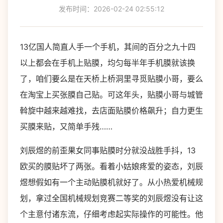
发布时间：2026-02-24 02:55:12
13亿国人简直人手一个手机，其间的百分之九十四
以上都会在手机上贴膜，均匀每半年手机膜就该换
了，咱们要么是在天桥上桥洞里寻觅贴膜小哥，要么
在淘宝上买张膜自己贴。可这年头，贴膜小哥与城管
斡旋中越来越难找，去店面贴膜价格飙升；自力更生
买膜来贴，又简单手残……
刘辰煜的前歪果女同事贴膜时分就没战胜手抖，13
欧买的膜贴坏了两张。看着小姑娘疼爱的姿态，刘辰
煜想假如有一个主动贴膜机就好了。从小热爱机械规
划，拿过全国机械规划竞赛二等奖的刘辰煜没有让这
个主意付诸东流，仔细考虑起实际操作的可能性。他