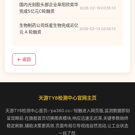
国内光刻胶头部企业阜阳欣奕华
2026-02-19 02:55:12
完成5亿元C轮融资
生物制药公司烁星生物完成近亿
2026-02-13 02:55:12
元 A 轮融资
← 返回
天游TY8检测中心官网主页
天游TY8检测中心首页✅pa360.cc✅轻触进入网页版,监测数据即刻
呈现眼前.在旗舰首页切换图表模块,响应迅速无迟滞.关键参数始终
稳定刷新,辅助决策更高效.页面布局引导视线自然流动,让工业状态
一目了然.