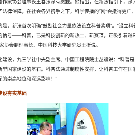
普作家协会理事长王春法深有感触。他指出，在新法指引下，深
了法律保障，在社会各界携手之下，科学传播的“网”会撒得更广
，新法首次明确“鼓励社会力量依法设立科普奖项”。“设立科
的信号——科普，已是科技创新的新热土、新赛道，正吸引着越
作家协会副理事长、中国科技大学研究员王挺说。
设，九三学社中央副主席、中国工程院院士丛斌说：“科普是
新型国家建设的基石。科普法通过制度性安排，让科普工作在国
配的崇高地位和深远影响！”
建设夯实基础