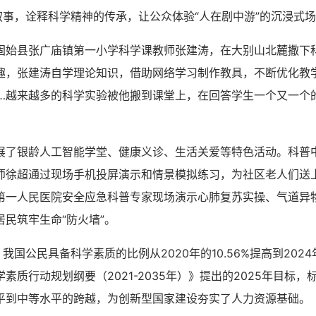
叙事，诠释科学精神的传承，让公众体验“人在剧中游”的沉浸式
县张广庙镇第一小学科学课教师张建涛，在大别山北麓撒下
趣，张建涛自学理论知识，借助网络学习制作教具，不断优化教学
”……越来越多的科学实验被他搬到课堂上，在回答学生一个又一个
银龄人工智能学堂、健康义诊、生活关爱等特色活动。科普
师徐超通过现场手机投屏演示和情景模拟练习，为社区老人们送
第一人民医院安全应急科普专家现场演示心肺复苏实操、气道异
民筑牢生命“防火墙”。
国公民具备科学素质的比例从2020年的10.56%提高到2024年
素质行动规划纲要（2021-2035年）》提出的2025年目标
平到中等水平的跨越，为创新型国家建设夯实了人力资源基础。