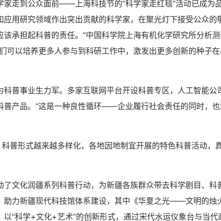
走到公众面前——上海科技节的“科学家走红毯”活动已成为
和应用研究领域作出突出贡献的科学家，在聚光灯下接受公众的敬
应该承担起科普的责任。”中国科学院上海有机化学研究所分析测
我们可以培养更多人参与到科研工作中，激发出更多创新的种子在
普事业生力军。多家互联网平台开设科普专区，人工智能公
科普产品。“这是一种良性循环——企业履行社会责任的同时，也
科普形式越来越多样化，各地因地制宜开展的特色科普活动，
文化润疆系列科普行动，为新疆各族群众带去科学剧目、科
，助力新疆现代科技馆体系建设，其中《华夏之光——文明的烛
，以“科学+文化+艺术”的创新形式，通过宋代水运仪象台与当代