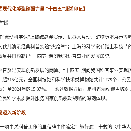
式现代化凝聚磅礴力量·“十四五”铿锵印记】
詹媛
在“流动科学课”上被磁悬浮演示、机器人互动、矿物标本展示等
大伙儿演示经典科普实验“火焰掌”；上海的科学家们踏上科技节
场景共同勾勒出“十四五”期间我国科普事业的发展印记。
及是实现创新发展的两翼。“十四五”期间我国科普事业实现
超215亿元，全国科技馆和科学技术类博物馆共计1779个，公
56%跃升至2024年的15.37%。一系列数据背后，是科普活动覆盖
全民科学素质提升服务国家创新驱动战略的深刻体现。‌
设迈入新阶段
一项事关科普工作的里程碑事件落定：施行逾二十载的《中华人