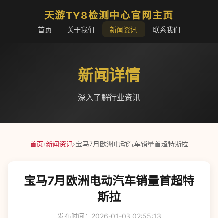
天游TY8检测中心官网主页
首页
关于我们
新闻资讯
联系我们
新闻详情
深入了解行业资讯
首页
›
新闻资讯
›
宝马7月欧洲电动汽车销量首超特斯拉
宝马7月欧洲电动汽车销量首超特
斯拉
发布时间：2026-01-03 02:55:13