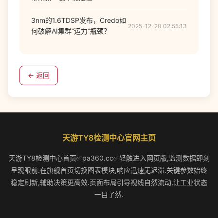
3nm的1.6TDSP发布，Credo如
2025-12-20 02:55:13
何破解AI集群“运力”瓶颈？
← 返回
天游TY8检测中心官网主页
天游TY8检测中心首页✅pa360.cc✅轻触进入网页版,监测数据即刻
呈现眼前.在旗舰首页切换图表模块,响应迅速无迟滞.关键参数始终
稳定刷新,辅助决策更高效.页面布局引导视线自然流动,让工业状态
一目了然.