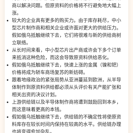
商以解决问题。但原资料的价格将不行避免地大幅上
涨。
较大的企业具有更多的购买力。由于库存耗尽，中小
型芯片制作商和相关企业或许面对更大的供给压力。
假如俄乌抵触继续下去，它们将很难与新的供给商树
立联络。
从长时间来看，中小型芯片出产商或许会下多个订单
来抵消这种危险，而这会导致原资料供给恶化。
假如俄乌抵触继续下去，快速上涨的金属（镍和钯）
价格将成为轿车商场复苏的新妨碍。
跟着地缘政治的紧张局势从亚洲蔓延到欧洲，从半导
体制作到原资料供给都必须从头评价有关产能扩张和
相关出资的决议计划。
上游供给链以及半导体制作商将遭到鼓励回到本乡，
而这意味着更高的本钱。
假如俄乌抵触继续下去，供给链的不确定性将使原资
料库存在较长时间内保持在较高的水平。供给链办理
也将变得愈加杂乱。