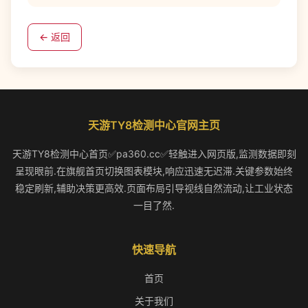
← 返回
天游TY8检测中心官网主页
天游TY8检测中心首页✅pa360.cc✅轻触进入网页版,监测数据即刻
呈现眼前.在旗舰首页切换图表模块,响应迅速无迟滞.关键参数始终
稳定刷新,辅助决策更高效.页面布局引导视线自然流动,让工业状态
一目了然.
快速导航
首页
关于我们