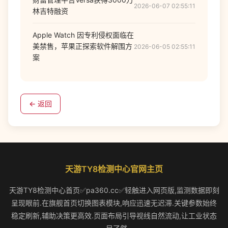
2026-06-07 02:55:11
林吉特融资
Apple Watch 因专利侵权面临在
美禁售，苹果正探索软件解围方
2026-06-05 02:55:11
案
← 返回
天游TY8检测中心官网主页
天游TY8检测中心首页✅pa360.cc✅轻触进入网页版,监测数据即刻
呈现眼前.在旗舰首页切换图表模块,响应迅速无迟滞.关键参数始终
稳定刷新,辅助决策更高效.页面布局引导视线自然流动,让工业状态