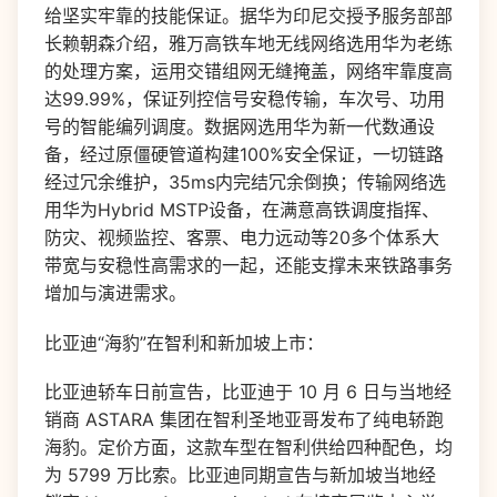
给坚实牢靠的技能保证。据华为印尼交授予服务部部
长赖朝森介绍，雅万高铁车地无线网络选用华为老练
的处理方案，运用交错组网无缝掩盖，网络牢靠度高
达99.99%，保证列控信号安稳传输，车次号、功用
号的智能编列调度。数据网选用华为新一代数通设
备，经过原僵硬管道构建100%安全保证，一切链路
经过冗余维护，35ms内完结冗余倒换；传输网络选
用华为Hybrid MSTP设备，在满意高铁调度指挥、
防灾、视频监控、客票、电力远动等20多个体系大
带宽与安稳性高需求的一起，还能支撑未来铁路事务
增加与演进需求。
比亚迪“海豹”在智利和新加坡上市：
比亚迪轿车日前宣告，比亚迪于 10 月 6 日与当地经
销商 ASTARA 集团在智利圣地亚哥发布了纯电轿跑
海豹。定价方面，这款车型在智利供给四种配色，均
为 5799 万比索。比亚迪同期宣告与新加坡当地经