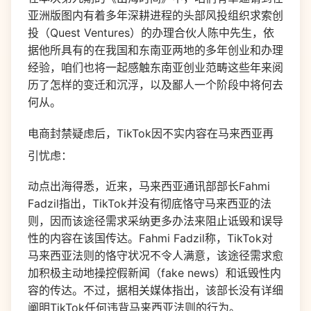
亚洲版图内有着多年深耕进程的头部风投组织求索创
投（Quest Ventures）的办理合伙人陈中先生，依
据他所具有的在我国和东南亚两地的多年创业和办理
经验，咱们也将一起感触东南亚创业范畴这些年来阅
历了怎样的变迁和沉浮，以及鄙人一个阶段中将何去
何从。
电商封禁疑虑后，TikTok因不实内容在马来西亚再
引忧虑：
动点出海得悉，近来，马来西亚通讯部部长Fahmi
Fadzil指出，TikTok并没有彻底恪守马来西亚的法
则，因而该途径需求采纳更多办法来阻止诋毁和误导
性的内容在该国传达。Fahmi Fadzil称，TikTok对
马来西亚法则的恪守状况不令人满意，该途径需求愈
加积极主动地操控假新闻（fake news）和诋毁性内
容的传达。不过，据相关媒体指出，该部长没有详细
阐明TikTok任何违背马来西亚法则的行为。