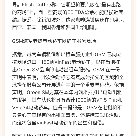
导。Flash Coffee称，它期望将要点放在“最有出路
的商场”上，而一些商场的EBITDA盈余才能已挨近完
结。据悉，除新加坡外，这家咖啡连锁店还在印度尼
西亚、泰国、我国香港和韩国供给咖啡。
GSM进军老挝电动轿车网约车服务商场：
据悉，越南车辆租借和出租车服务企业GSM 已向老
挝商场进口了150辆VinFast电动轿车，以在当地推
出Green SM品牌的电动出租车服务。GSM 在一份
声明中表明，此次活动标志着其成为抢先的区域和全
球搭车服务公司开展进程中的一个重要里程碑。依据
声明，Green SM方案在本年内涵老挝推出电动出租
车服务，其车队也将具有合计1000辆的VF 5 Plus和
VF e34电动轿车。值得一提的是，GSM在老挝将不
只专心于其现有的出租车事务，还将掩盖B2B活动，
而这将包含VinFast电动轿车的出售和租借。