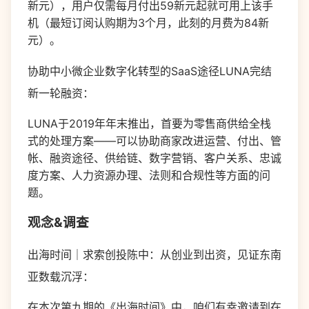
新元），用户仅需每月付出59新元起就可用上该手
机（最短订阅认购期为3个月，此刻的月费为84新
元）。
协助中小微企业数字化转型的SaaS途径LUNA完结
新一轮融资：
LUNA于2019年年末推出，首要为零售商供给全栈
式的处理方案——可以协助商家改进运营、付出、管
帐、融资途径、供给链、数字营销、客户关系、忠诚
度方案、人力资源办理、法则和合规性等方面的问
题。
观念&调查
出海时间｜求索创投陈中：从创业到出资，见证东南
亚数载沉浮：
在本次第九期的《出海时间》中，咱们有幸邀请到在