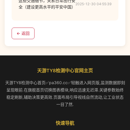
这些交通细节，关系日常出行安
2025-12-30 04:55:39
全（建设更高水平的平安中国）
← 返回
天游TY8检测中心官网主页
天游TY8检测中心首页✅pa360.cc✅轻触进入网页版,监测数据即刻
呈现眼前.在旗舰首页切换图表模块,响应迅速无迟滞.关键参数始终
稳定刷新,辅助决策更高效.页面布局引导视线自然流动,让工业状态
一目了然.
快速导航