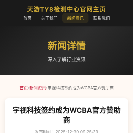
天游TY8检测中心官网主页
首页
关于我们
新闻资讯
联系我们
新闻详情
深入了解行业资讯
首页
›
新闻资讯
›
宇视科技签约成为WCBA官方赞助商
宇视科技签约成为WCBA官方赞助
商
发布时间：2025-12-30 09:25:39