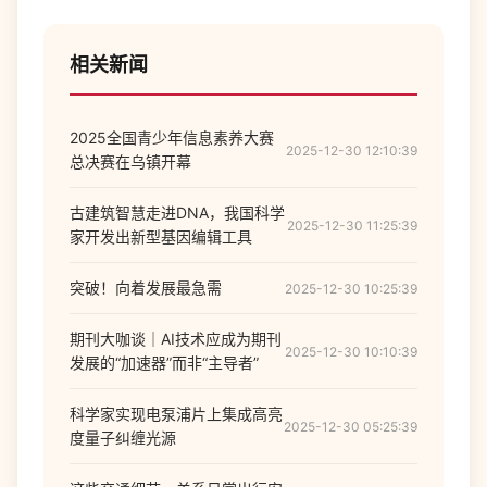
相关新闻
2025全国青少年信息素养大赛
2025-12-30 12:10:39
总决赛在乌镇开幕
古建筑智慧走进DNA，我国科学
2025-12-30 11:25:39
家开发出新型基因编辑工具
突破！向着发展最急需
2025-12-30 10:25:39
期刊大咖谈｜AI技术应成为期刊
2025-12-30 10:10:39
发展的“加速器”而非“主导者”
科学家实现电泵浦片上集成高亮
2025-12-30 05:25:39
度量子纠缠光源