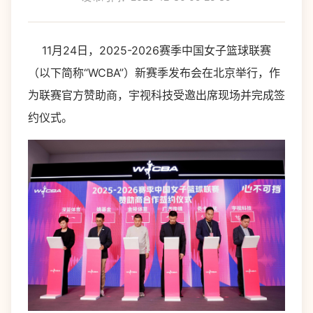
11月24日，2025-2026赛季中国女子篮球联赛
（以下简称“WCBA”）新赛季发布会在北京举行，作
为联赛官方赞助商，宇视科技受邀出席现场并完成签
约仪式。