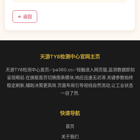
← 返回
天游TY8检测中心官网主页
天游TY8检测中心首页✅pa360.cc✅轻触进入网页版,监测数据即刻
呈现眼前.在旗舰首页切换图表模块,响应迅速无迟滞.关键参数始终
稳定刷新,辅助决策更高效.页面布局引导视线自然流动,让工业状态
一目了然.
快速导航
首页
关于我们