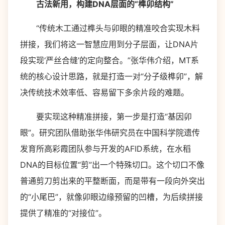
古法新用，构建DNA层面的“榫卯结构”
“传统木工通过榫头与卯眼的精准咬合实现木料
拼接，我们将这一智慧应用到分子层面，让DNA片
段实现‘严丝合缝’的定向整合。”张华伟介绍，MT系
统的核心设计思路，就是打造一对“分子级榫卯”，解
决传统技术效率低、容易留下多余片段的难题。
要实现这种精准拼接，第一步是打造“基因卯
眼”。研究团队借助张华伟研究员在中国科学院遗传
发育所高彩霞团队参与开发的AFID系统，在水稻
DNA的目标位置“剪”出一个特殊切口。这个切口不像
普通剪刀剪出来的平整断面，而是带有一段向外突出
的“小尾巴”，就像卯眼边缘预留的凹槽，为后续拼接
提供了精准的“对接位”。