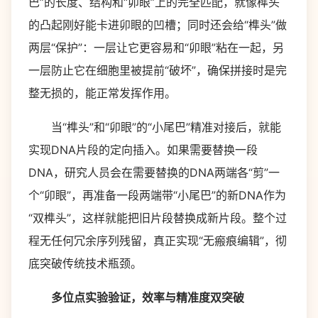
巴”的长度、结构和“卯眼”上的完全匹配，就像榫头
的凸起刚好能卡进卯眼的凹槽；同时还会给“榫头”做
两层“保护”：一层让它更容易和“卯眼”粘在一起，另
一层防止它在细胞里被提前“破坏”，确保拼接时是完
整无损的，能正常发挥作用。
当“榫头”和“卯眼”的“小尾巴”精准对接后，就能
实现DNA片段的定向插入。如果需要替换一段
DNA，研究人员会在需要替换的DNA两端各“剪”一
个“卯眼”，再准备一段两端带“小尾巴”的新DNA作为
“双榫头”，这样就能把旧片段替换成新片段。整个过
程无任何冗余序列残留，真正实现“无瘢痕编辑”，彻
底突破传统技术瓶颈。
多位点实验验证，效率与精准度双突破