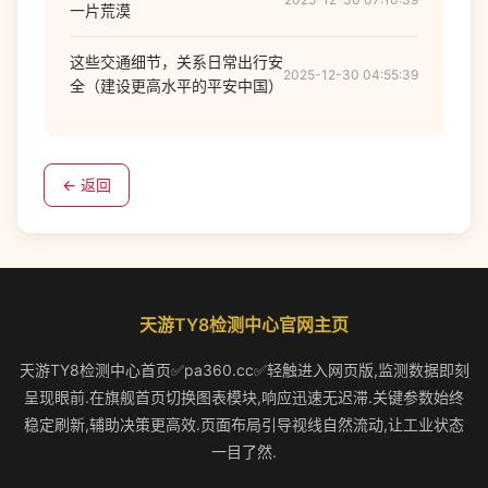
一片荒漠
这些交通细节，关系日常出行安
2025-12-30 04:55:39
全（建设更高水平的平安中国）
← 返回
天游TY8检测中心官网主页
天游TY8检测中心首页✅pa360.cc✅轻触进入网页版,监测数据即刻
呈现眼前.在旗舰首页切换图表模块,响应迅速无迟滞.关键参数始终
稳定刷新,辅助决策更高效.页面布局引导视线自然流动,让工业状态
一目了然.