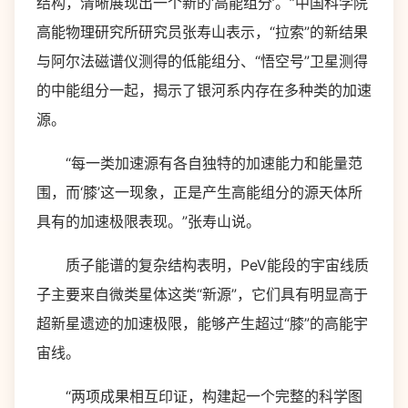
结构，清晰展现出一个新的‘高能组分’。”中国科学院
高能物理研究所研究员张寿山表示，“拉索”的新结果
与阿尔法磁谱仪测得的低能组分、“悟空号”卫星测得
的中能组分一起，揭示了银河系内存在多种类的加速
源。
“每一类加速源有各自独特的加速能力和能量范
围，而‘膝’这一现象，正是产生高能组分的源天体所
具有的加速极限表现。”张寿山说。
质子能谱的复杂结构表明，PeV能段的宇宙线质
子主要来自微类星体这类“新源”，它们具有明显高于
超新星遗迹的加速极限，能够产生超过“膝”的高能宇
宙线。
“两项成果相互印证，构建起一个完整的科学图