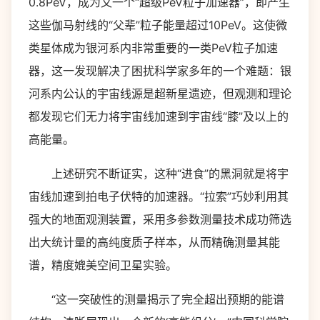
0.8PeV，成为又一个“超级PeV粒子加速器”，即产生
这些伽马射线的“父辈”粒子能量超过10PeV。这使微
类星体成为银河系内非常重要的一类PeV粒子加速
器，这一发现解决了困扰科学家多年的一个难题：银
河系内公认的宇宙线源是超新星遗迹，但观测和理论
都发现它们无力将宇宙线加速到宇宙线“膝”及以上的
高能量。
上述研究不断证实，这种“进食”的黑洞就是将宇
宙线加速到拍电子伏特的加速器。“拉索”巧妙利用其
强大的地面观测装置，采用多参数测量技术成功筛选
出大统计量的高纯度质子样本，从而精确测量其能
谱，精度媲美空间卫星实验。
“这一突破性的测量揭示了完全超出预期的能谱