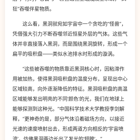
狂”吞噬伴星物质。
这么看，黑洞就宛如宇宙中一个贪吃的“怪兽”，
凭借强大引力不断吞噬邻近恒星外层的气体。这些气
体并非直接落入黑洞，而是围绕黑洞旋转，形成一个
扁平的吸积盘——类似水池排水时形成的漩涡。
“这些被吞噬的物质靠近黑洞核心时，因粘滞作
用被加热，使得黑洞吸积盘的温度分布，呈现出中心
区域较高，向外逐渐降低的特征。黑洞吸积盘的高温
区域能够发出明亮的不同‘颜色’的光，我们在地球上
能够探测到这种光。”中国科学技术大学教授李剑解
释，“更神奇的是，部分气体沿着磁场方向，以接近
光速的速度喷射出去，形成两道方向相反的‘宇宙喷
流’，仿佛黑洞两边长出了发光的‘翅膀’。”