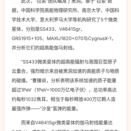
此次，“拉索”团队瞄准了黑洞。基于“拉索”数
据，中国科学院高能物理研究所、南京大学、中国科
学技术大学、意大利罗马大学等机构研究了5个微类
星体，分别是SS433、V4641Sgr、
GRS1915+105、MAXIJ1820+070与CygnusX-1，
并分析它们的超高能伽马射线。
“SS433微类星体的超高能辐射与周围巨型原子
云重合，强烈暗示来自被黑洞加速的高能质子与物质
的碰撞。”曹臻说，分析表明该系统加速的质子能量
超过1PeV（1PeV=1000万亿电子伏），总功率高达
约每秒1032焦耳，相当于每秒释放400万亿颗人造
最强炸弹——“沙皇”氢弹的能量。
而来自V4641Sgr微类星体的伽马射线能量达