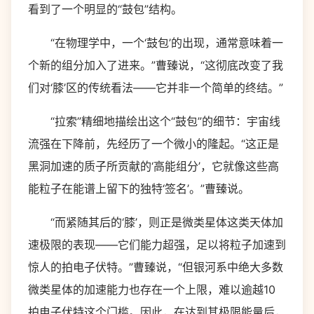
看到了一个明显的“鼓包”结构。
“在物理学中，一个‘鼓包’的出现，通常意味着一
个新的组分加入了进来。”曹臻说，“这彻底改变了我
们对‘膝’区的传统看法——它并非一个简单的终结。”
“拉索”精细地描绘出这个“鼓包”的细节：宇宙线
流强在下降前，先经历了一个微小的隆起。“这正是
黑洞加速的质子所贡献的‘高能组分’，它就像这些高
能粒子在能谱上留下的独特‘签名’。”曹臻说。
“而紧随其后的‘膝’，则正是微类星体这类天体加
速极限的表现——它们能力超强，足以将粒子加速到
惊人的拍电子伏特。”曹臻说，“但银河系中绝大多数
微类星体的加速能力也存在一个上限，难以逾越10
拍电子伏特这个门槛。因此，在达到其极限能量后，