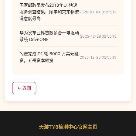
国家邮政局发布2018年Q1快递
服务调查结果，顺丰和京东物流
2026-01-04 02:55:13
满意度最高
华为发布业界首款多合一电驱动
2025-12-29 02:55:13
系统 DriveONE
闪送完成 D1 轮 6000 万美元融
2025-12-23 02:55:13
资，五岳资本领投
← 返回
天游TY8检测中心官网主页