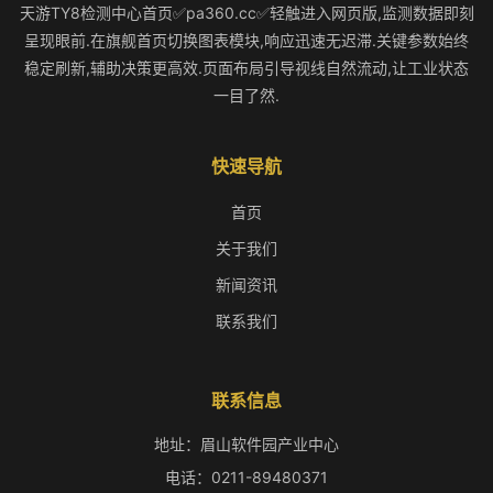
天游TY8检测中心首页✅pa360.cc✅轻触进入网页版,监测数据即刻
呈现眼前.在旗舰首页切换图表模块,响应迅速无迟滞.关键参数始终
稳定刷新,辅助决策更高效.页面布局引导视线自然流动,让工业状态
一目了然.
快速导航
首页
关于我们
新闻资讯
联系我们
联系信息
地址：眉山软件园产业中心
电话：0211-89480371