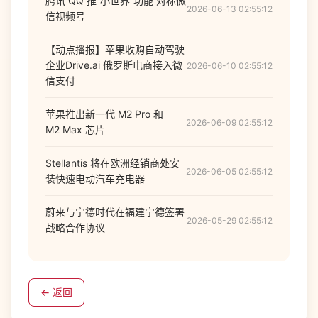
腾讯 QQ 推“小世界”功能 对标微
2026-06-13 02:55:12
信视频号
【动点播报】苹果收购自动驾驶
企业Drive.ai 俄罗斯电商接入微
2026-06-10 02:55:12
信支付
苹果推出新一代 M2 Pro 和
2026-06-09 02:55:12
M2 Max 芯片
Stellantis 将在欧洲经销商处安
2026-06-05 02:55:12
装快速电动汽车充电器
蔚来与宁德时代在福建宁德签署
2026-05-29 02:55:12
战略合作协议
← 返回