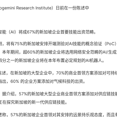
mini Research Institute）日前在一份陈述中
能（AI）将成67%的新加坡企业首要技能出资范畴。
，将有75%的新加坡安排开端测验对AI技能的概念验证（PoC
本年期间，超60%的新加坡企业将选用网络安全范畴的AI/生成
四分之一的新加坡企业将在本年布置必定规划的AI机器人。
据陈述，在新加坡的大型企业中，70%的商业首领方案添加对可持
指出，60% 的企业方案添加对气候科技的出资。
，据介绍，57%的新加坡大型企业商业首领方案添加对供应链技
，正在探究新加坡的新一代供应链技能。
述称，
57%
的新加坡企业首领对其安排的远景持乐观态度，而且