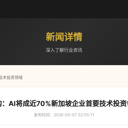
新闻详情
深入了解行业资讯
要技术投资领域
构：AI将成近70%新加坡企业首要技术投资
发布时间：2026-05-07 02:55:11