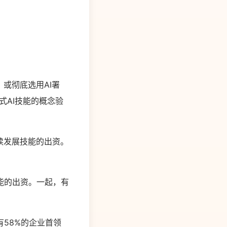
）或彻底选用AI署
式AI技能的概念验
续发展技能的出资。
能的出资。一起，有
有
58%
的企业首领