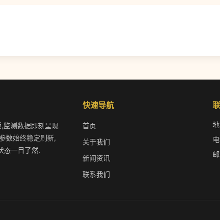
快速导航
地
版,监测数据即刻呈现
首页
参数始终稳定刷新,
电
关于我们
状态一目了然.
邮
新闻资讯
联系我们