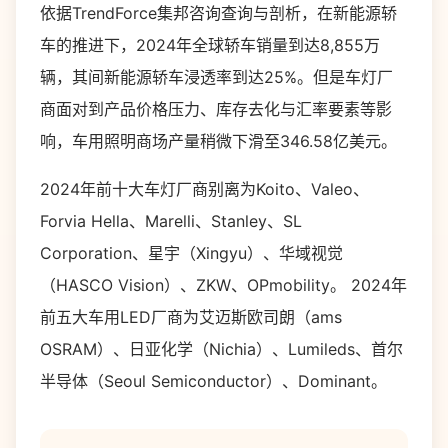
依据TrendForce集邦咨询查询与剖析，在新能源轿
车的推进下，2024年全球轿车销量到达8,855万
辆，其间新能源轿车浸透率到达25%。但是车灯厂
商面对到产品价格压力、库存去化与汇率要素等影
响，车用照明商场产量稍微下滑至346.58亿美元。
2024年前十大车灯厂商别离为Koito、Valeo、
Forvia Hella、Marelli、Stanley、SL
Corporation、星宇（Xingyu）、华域视觉
（HASCO Vision）、ZKW、OPmobility。 2024年
前五大车用LED厂商为艾迈斯欧司朗（ams
OSRAM）、日亚化学（Nichia）、Lumileds、首尔
半导体（Seoul Semiconductor）、Dominant。