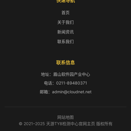
快速导航
首页
关于我们
新闻资讯
联系我们
联系信息
地址：眉山软件园产业中心
电话：0211-89480371
邮箱：admin@cloudnet.net
网站地图
© 2021–2025 天游TY8检测中心官网主页 版权所有