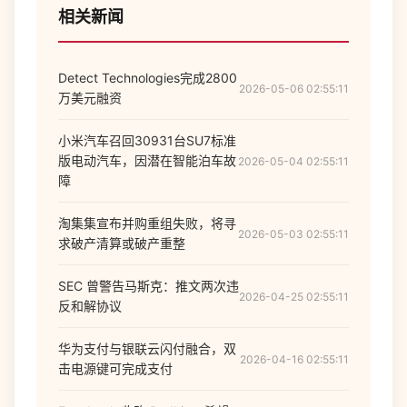
相关新闻
Detect Technologies完成2800
2026-05-06 02:55:11
万美元融资
小米汽车召回30931台SU7标准
版电动汽车，因潜在智能泊车故
2026-05-04 02:55:11
障
淘集集宣布并购重组失败，将寻
2026-05-03 02:55:11
求破产清算或破产重整
SEC 曾警告马斯克：推文两次违
2026-04-25 02:55:11
反和解协议
华为支付与银联云闪付融合，双
2026-04-16 02:55:11
击电源键可完成支付