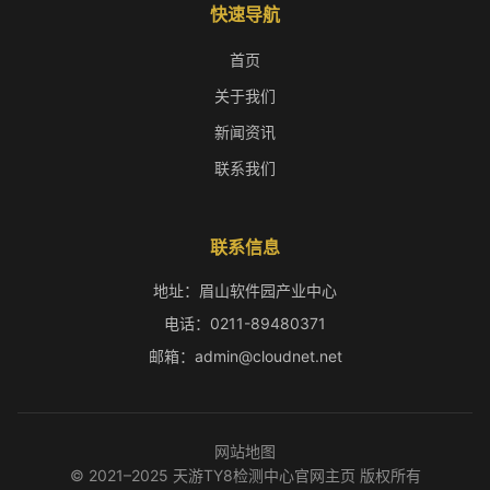
快速导航
首页
关于我们
新闻资讯
联系我们
联系信息
地址：眉山软件园产业中心
电话：0211-89480371
邮箱：admin@cloudnet.net
网站地图
© 2021–2025 天游TY8检测中心官网主页 版权所有