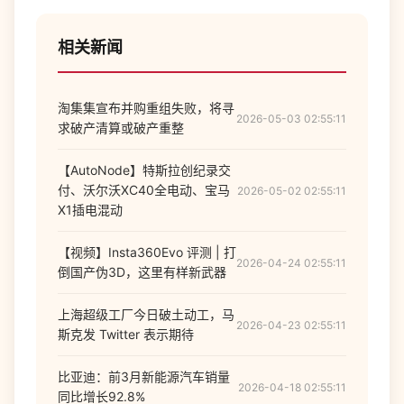
相关新闻
淘集集宣布并购重组失败，将寻
2026-05-03 02:55:11
求破产清算或破产重整
【AutoNode】特斯拉创纪录交
付、沃尔沃XC40全电动、宝马
2026-05-02 02:55:11
X1插电混动
【视频】Insta360Evo 评测 | 打
2026-04-24 02:55:11
倒国产伪3D，这里有样新武器
上海超级工厂今日破土动工，马
2026-04-23 02:55:11
斯克发 Twitter 表示期待
比亚迪：前3月新能源汽车销量
2026-04-18 02:55:11
同比增长92.8%