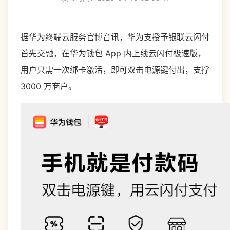
据华为终端云服务官博音讯，华为支授予银联云闪付
首先交融，在华为钱包 App 内上线云闪付极速版，
用户只需一次绑卡激活，即可双击电源键付出，支撑
3000 万商户。