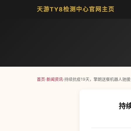
天游TY8检测中心官网主页
首页
›
新闻资讯
›
持续抗疫19天，擎朗送餐机器人驰援
持