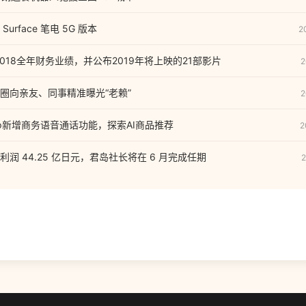
rface 笔电 5G 版本
2
公布2018全年财务业绩，并公布2019年将上映的21部影片
2
圈向亲友、同事精准曝光“老赖”
2
sApp新增商务语音通话功能，探索AI商品推荐
2
润 44.25 亿日元，君岛社长将在 6 月完成任期
2