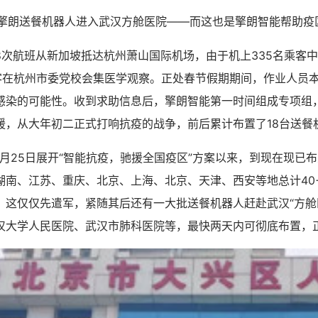
日，擎朗送餐机器人进入武汉方舱医院——而这也是擎朗智能帮助疫
188次航班从新加坡抵达杭州萧山国际机场，由于机上335名乘客中
乘客在杭州市委党校会集医学观察。正处春节假期期间，作业人员
感染的可能性。收到求助信息后，擎朗智能第一时间组成专项组
援，从大年初二正式打响抗疫的战争，前后累计布置了18台送餐
月25日展开“智能抗疫，驰援全国疫区”方案以来，到现在现已
湖南、江苏、重庆、北京、上海、北京、天津、西安等地总计40
。这仅仅先遣军，紧随其后还有一大批送餐机器人赶赴武汉“方舱
汉大学人民医院、武汉市肺科医院等，最快两天内可彻底布置，