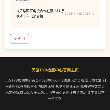
力拓与国家电投合作在蒙古试行
2026-01-25 02:55:12
电动卡车电池更换
← 返回
天游TY8检测中心官网主页
天游TY8检测中心首页✅pa360.cc✅轻触进入网页版,监测数据即刻
呈现眼前.在旗舰首页切换图表模块,响应迅速无迟滞.关键参数始终
稳定刷新,辅助决策更高效.页面布局引导视线自然流动,让工业状态
一目了然.