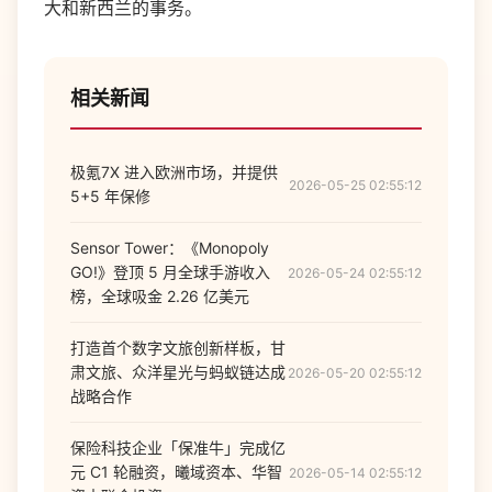
大和新西兰的事务。
相关新闻
极氪7X 进入欧洲市场，并提供
2026-05-25 02:55:12
5+5 年保修
Sensor Tower：《Monopoly
GO!》登顶 5 月全球手游收入
2026-05-24 02:55:12
榜，全球吸金 2.26 亿美元
打造首个数字文旅创新样板，甘
肃文旅、众洋星光与蚂蚁链达成
2026-05-20 02:55:12
战略合作
保险科技企业「保准牛」完成亿
元 C1 轮融资，曦域资本、华智
2026-05-14 02:55:12