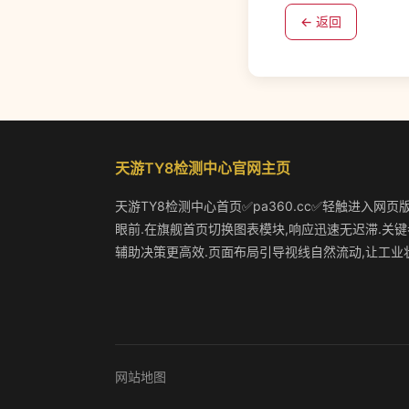
← 返回
天游TY8检测中心官网主页
天游TY8检测中心首页✅pa360.cc✅轻触进入网页
眼前.在旗舰首页切换图表模块,响应迅速无迟滞.关键
辅助决策更高效.页面布局引导视线自然流动,让工业
网站地图