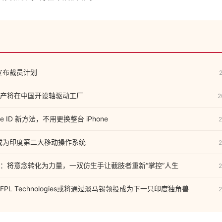
继宣布裁员计划
产将在中国开设轴驱动工厂
2
e ID 新方法，不用更换整台 iPhone
2
OS 成为印度第二大移动操作系统
2
：将意念转化为力量，一双仿生手让截肢者重新“掌控”人生
2
PL Technologies或将通过淡马锡领投成为下一只印度独角兽
2