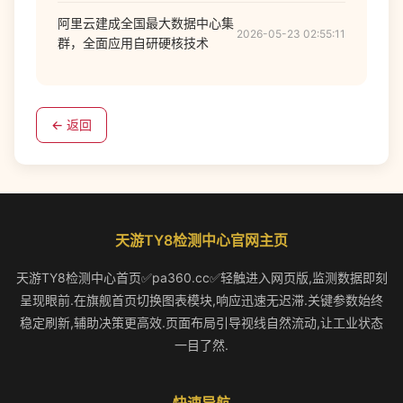
阿里云建成全国最大数据中心集
2026-05-23 02:55:11
群，全面应用自研硬核技术
← 返回
天游TY8检测中心官网主页
天游TY8检测中心首页✅pa360.cc✅轻触进入网页版,监测数据即刻
呈现眼前.在旗舰首页切换图表模块,响应迅速无迟滞.关键参数始终
稳定刷新,辅助决策更高效.页面布局引导视线自然流动,让工业状态
一目了然.