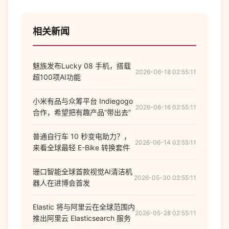
相关新闻
魅族发布Lucky 08 手机，搭载
2026-06-18 02:55:11
超100项AI功能
小米有品与众筹平台 Indiegogo
2026-06-16 02:55:11
合作，希望把有趣产品“带出去”
普通自行车 10 秒变电助力？，
2026-06-14 02:55:11
来看全球最轻 E-Bike 转换套件
珊口智能全球首款视觉AI清洁机
2026-05-30 02:55:11
器人在进博会首发
Elastic 将与阿里云在全球范围内
2026-05-28 02:55:11
推出阿里云 Elasticsearch 服务