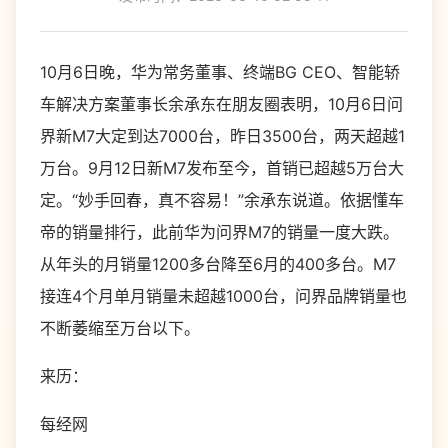
10月6日晚，华为常务董事、终端BG CEO、智能轿
车解决方案董事长余承东在朋友圈表明，10月6日问
界新M7大定到达7000台，昨日3500台，两天超越1
万台。9月12日新M7发布至今，首销已超越5万台大
定。“妙手回春，真不容易！”余承东说道。依据懂车
帝的销量排行，此前华为问界M7的销量一度大跌。
从年头的月销量1200多台降至6月的400多台。M7
接连4个月单月销量未超越1000台，问界品牌销量也
不断萎缩至万台以下。
来历：
每经网