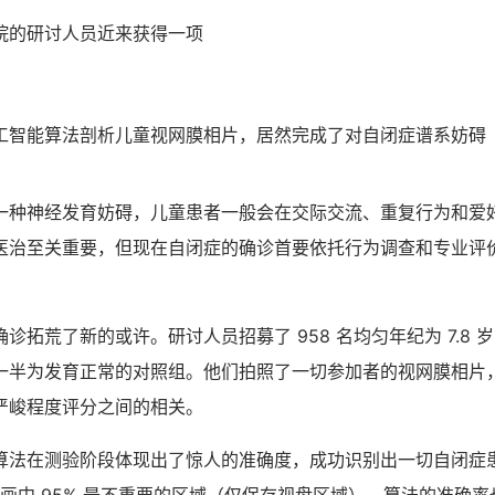
院的研讨人员近来获得一项
工智能算法剖析儿童视网膜相片，居然完成了对自闭症谱系妨碍（
。
一种神经发育妨碍，儿童患者一般会在交际交流、重复行为和爱
医治至关重要，但现在自闭症的确诊首要依托行为调查和专业评
。
诊拓荒了新的或许。研讨人员招募了 958 名均匀年纪为 7.8 
一半为发育正常的对照组。他们拍照了一切参加者的视网膜相片
严峻程度评分之间的相关。
算法在测验阶段体现出了惊人的准确度，成功识别出一切自闭症