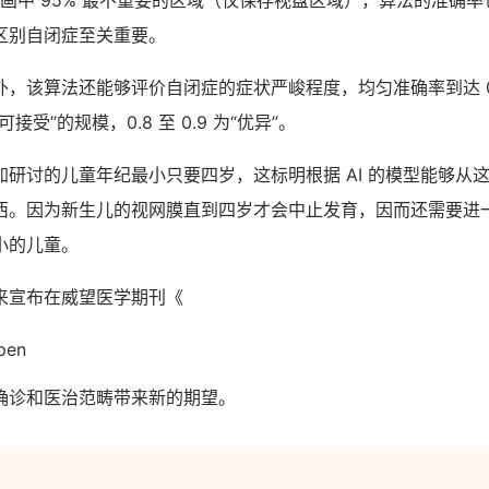
图画中 95% 最不重要的区域（仅保存视盘区域），算法的准确
区别自闭症至关重要。
，该算法还能够评价自闭症的症状严峻程度，均匀准确率到达 0
受”的规模，0.8 至 0.9 为“优异”。
加研讨的儿童年纪最小只要四岁，这标明根据 AI 的模型能够从
西。因为新生儿的视网膜直到四岁才会中止发育，因而还需要进
小的儿童。
来宣布在威望医学期刊《
pen
确诊和医治范畴带来新的期望。