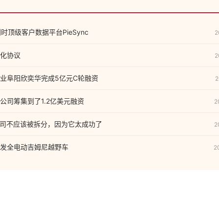
利时顶级客户数据平台PieSync
2
化协议
2
业阜阳欣奕华完成5亿元C轮融资
2
公司筹集到了1.2亿美元融资
2
表示公司不应该被拆分，因为它太成功了
2
发全电动吉姆尼越野车
2