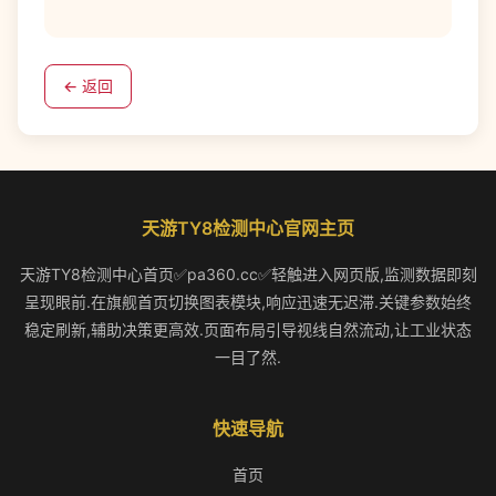
← 返回
天游TY8检测中心官网主页
天游TY8检测中心首页✅pa360.cc✅轻触进入网页版,监测数据即刻
呈现眼前.在旗舰首页切换图表模块,响应迅速无迟滞.关键参数始终
稳定刷新,辅助决策更高效.页面布局引导视线自然流动,让工业状态
一目了然.
快速导航
首页