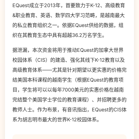
EQuest成立于2013年，首要致力于K-12、高级教育
&职业教育、英语、数学四大学习范畴，是越南最大
的私立教育组织之一。依据EQuest供给的数据，组
织在其教育生态中具有超越36.2万名学生。
据泄漏，本次资金将用于推动
EQuest
的加拿大世界
校园体系（
CIS
）的建造、强化其线下
K-12
教育以及
高级教育体系
——
尤其是针对期望以更实惠的价格完
结美国本科课程的越南学生（根据
EQuest
的教育项
目，学生将可以以每年
7000
美元的实惠价格在越南
完结整个美国学士学位的教育课程）、并招聘更多的
教师人士。作为布景，有音讯指出，
EQuest
的
CIS
体
系为胡志明市最大的世界
K-12
校园体系。