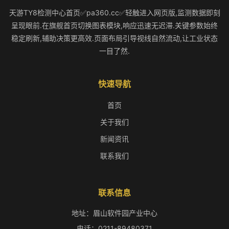
天游TY8检测中心首页✅pa360.cc✅轻触进入网页版,监测数据即刻
呈现眼前.在旗舰首页切换图表模块,响应迅速无迟滞.关键参数始终
稳定刷新,辅助决策更高效.页面布局引导视线自然流动,让工业状态
一目了然.
快速导航
首页
关于我们
新闻资讯
联系我们
联系信息
地址：眉山软件园产业中心
电话：0211-89480371