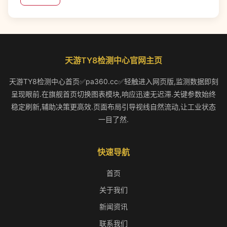
天游TY8检测中心官网主页
天游TY8检测中心首页✅pa360.cc✅轻触进入网页版,监测数据即刻
呈现眼前.在旗舰首页切换图表模块,响应迅速无迟滞.关键参数始终
稳定刷新,辅助决策更高效.页面布局引导视线自然流动,让工业状态
一目了然.
快速导航
首页
关于我们
新闻资讯
联系我们